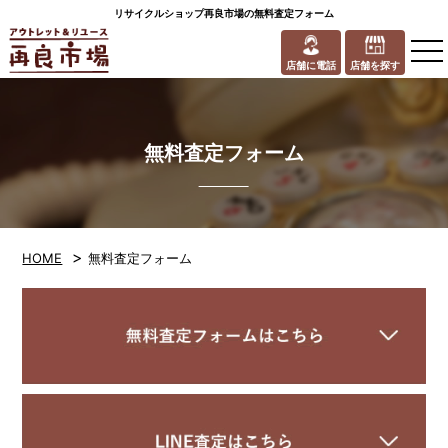
リサイクルショップ再良市場の無料査定フォーム
to
na
店舗に電話
店舗を探す
無料査定フォーム
>
HOME
無料査定フォーム