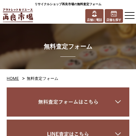
リサイクルショップ再良市場の無料査定フォーム
to
na
店舗に電話
店舗を探す
無料査定フォーム
>
HOME
無料査定フォーム