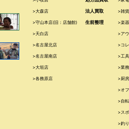
法人買取
>大森店
>雑
生前整理
>守山本店(旧：店舗館)
>楽
>天白店
>ア
>名古屋北店
>コ
>名古屋南店
>工
>大垣店
>業
>各務原店
>厨
>オ
>自
>ス
>釣