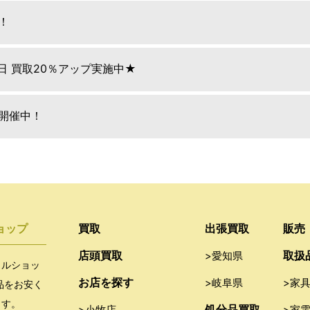
！
9日 買取20％アップ実施中★
E開催中！
ョップ
買取
出張買取
販売
店頭買取
取扱
>愛知県
クルショッ
お店を探す
>岐阜県
>家
品をお安く
ます。
処分品買取
>小牧店
>家