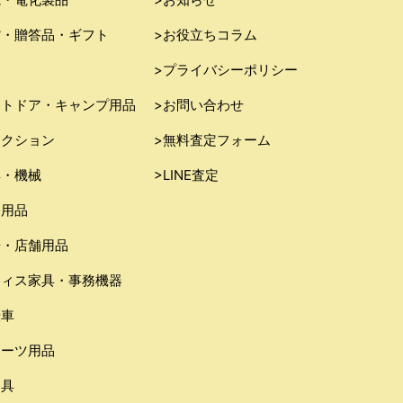
貨・贈答品・ギフト
>お役立ちコラム
器
>プライバシーポリシー
ウトドア・キャンプ用品
>お問い合わせ
レクション
>無料査定フォーム
具・機械
>LINE査定
務用品
房・店舗用品
フィス家具・事務機器
転車
ポーツ用品
り具