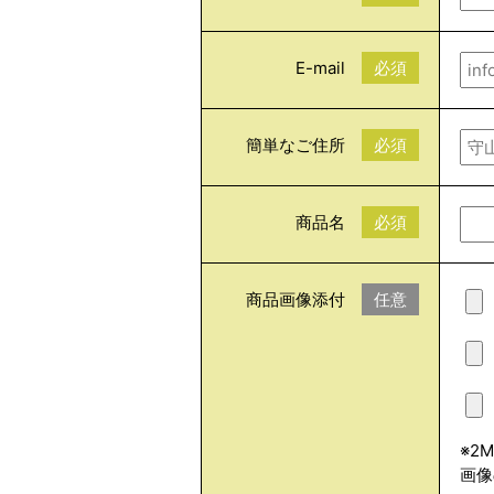
E-mail
必須
簡単なご住所
必須
商品名
必須
商品画像添付
任意
※2
画像