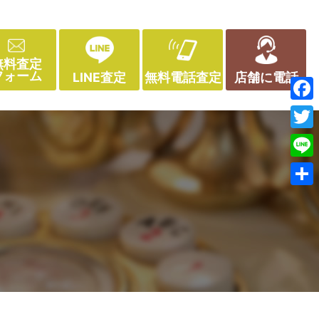
無料査定
フォーム
LINE査定
無料電話査定
店舗に電話
Face
Twitt
Line
共
有