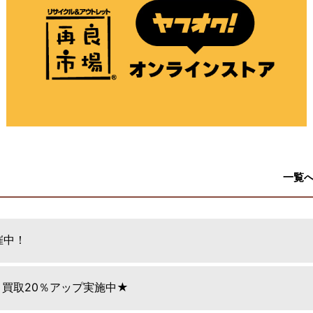
一覧
催中！
日 買取20％アップ実施中★