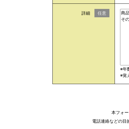
詳細
任意
※年
※覚
本フォー
電話連絡などの目