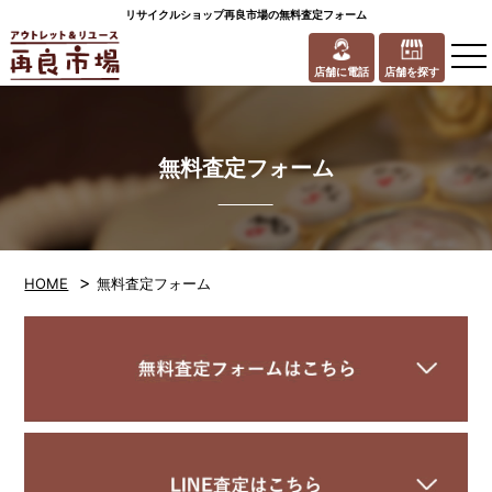
リサイクルショップ再良市場の無料査定フォーム
to
na
店舗に電話
店舗を探す
無料査定フォーム
>
HOME
無料査定フォーム