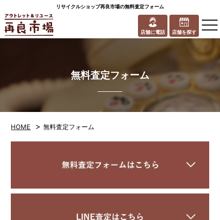
リサイクルショップ再良市場の無料査定フォーム
to
na
店舗に電話
店舗を探す
無料査定フォーム
>
HOME
無料査定フォーム