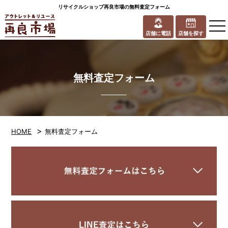
リサイクルショップ再良市場の無料査定フォーム
to
na
店舗に電話
店舗を探す
無料査定フォーム
>
HOME
無料査定フォーム