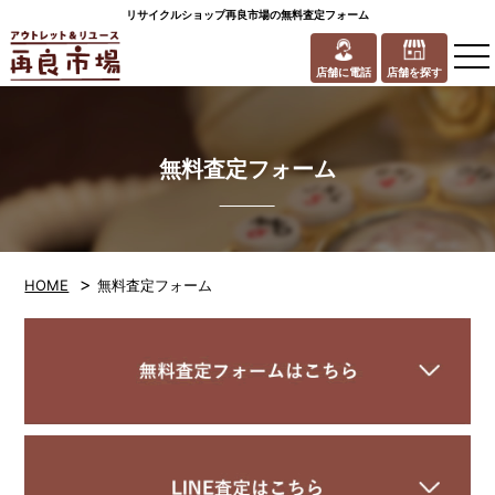
リサイクルショップ再良市場の無料査定フォーム
to
na
店舗に電話
店舗を探す
無料査定フォーム
>
HOME
無料査定フォーム