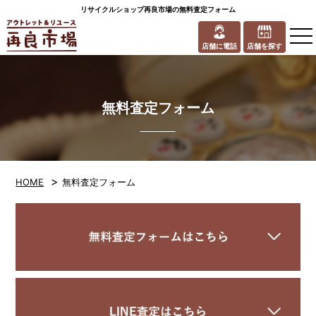
リサイクルショップ再良市場の無料査定フォーム
to
na
店舗に電話
店舗を探す
無料査定フォーム
>
HOME
無料査定フォーム