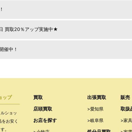
！
9日 買取20％アップ実施中★
E開催中！
ョップ
買取
出張買取
販売
店頭買取
取扱
>愛知県
クルショッ
お店を探す
>岐阜県
>家
品をお安く
ます。
処分品買取
>小牧店
>家