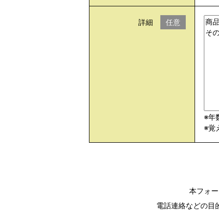
詳細
任意
※年
※覚
本フォー
電話連絡などの目