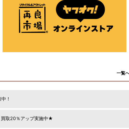
一覧
催中！
日 買取20％アップ実施中★