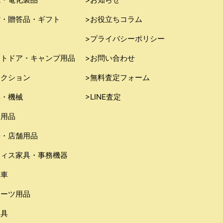
貨・贈答品・ギフト
>お役立ちコラム
器
>プライバシーポリシー
ウトドア・キャンプ用品
>お問い合わせ
レクション
>無料査定フォーム
具・機械
>LINE査定
務用品
房・店舗用品
フィス家具・事務機器
転車
ポーツ用品
り具