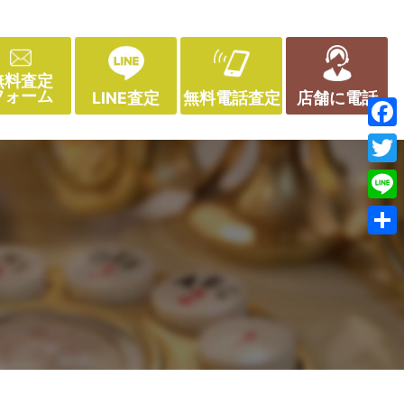
無料査定
フォーム
LINE査定
無料電話査定
店舗に電話
Face
Twitt
Line
共
有