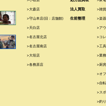
法人買取
>大森店
>雑
生前整理
>守山本店(旧：店舗館)
>楽
>天白店
>ア
>名古屋北店
>コ
>名古屋南店
>工
>大垣店
>業
>各務原店
>厨
>オ
>自
>ス
>釣