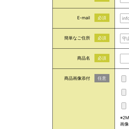
E-mail
必須
簡単なご住所
必須
商品名
必須
商品画像添付
任意
※2
画像