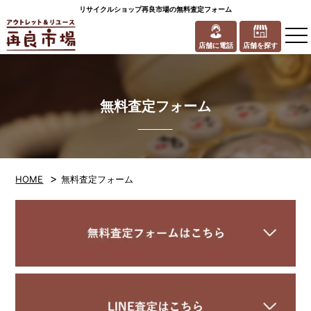
リサイクルショップ再良市場の無料査定フォーム
to
na
店舗に電話
店舗を探す
無料査定フォーム
>
HOME
無料査定フォーム