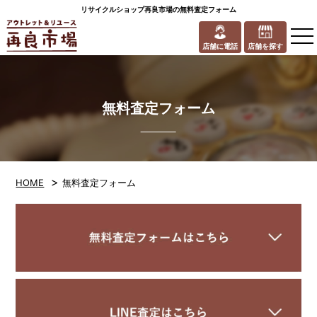
リサイクルショップ再良市場の無料査定フォーム
to
na
店舗に電話
店舗を探す
無料査定フォーム
>
HOME
無料査定フォーム