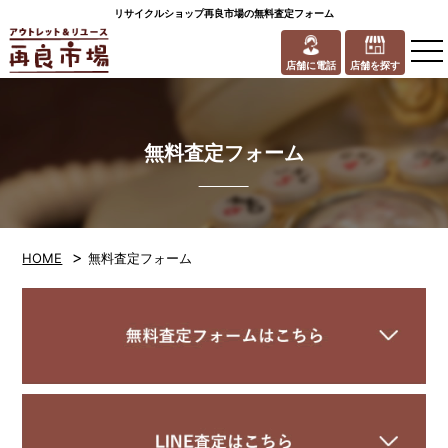
リサイクルショップ再良市場の無料査定フォーム
to
na
店舗に電話
店舗を探す
無料査定フォーム
>
HOME
無料査定フォーム