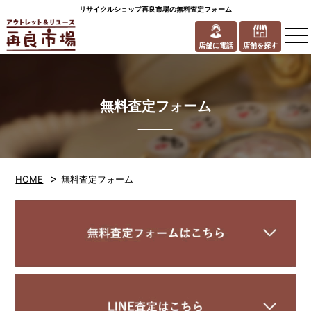
リサイクルショップ再良市場の無料査定フォーム
to
na
店舗に電話
店舗を探す
無料査定フォーム
>
HOME
無料査定フォーム