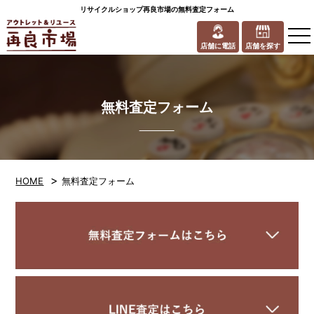
リサイクルショップ再良市場の無料査定フォーム
to
na
店舗に電話
店舗を探す
無料査定フォーム
>
HOME
無料査定フォーム