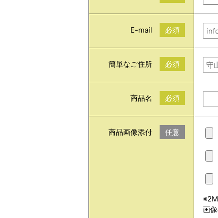
E-mail
必須
簡単なご住所
必須
商品名
必須
商品画像添付
任意
※2
画像