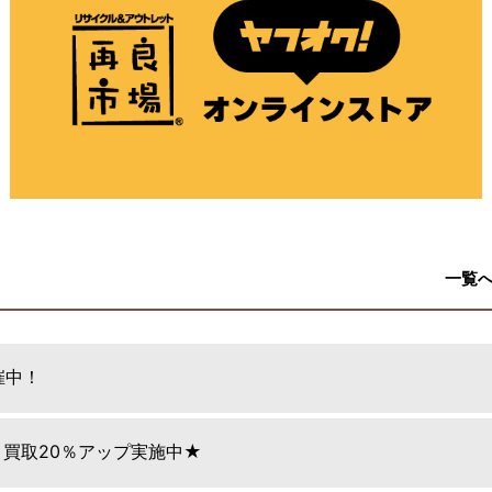
一覧
催中！
日 買取20％アップ実施中★