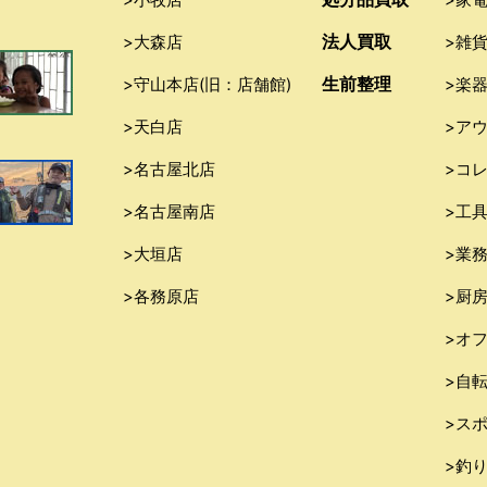
法人買取
>大森店
>雑
生前整理
>守山本店(旧：店舗館)
>楽
>天白店
>ア
>名古屋北店
>コ
>名古屋南店
>工
>大垣店
>業
>各務原店
>厨
>オ
>自
>ス
>釣