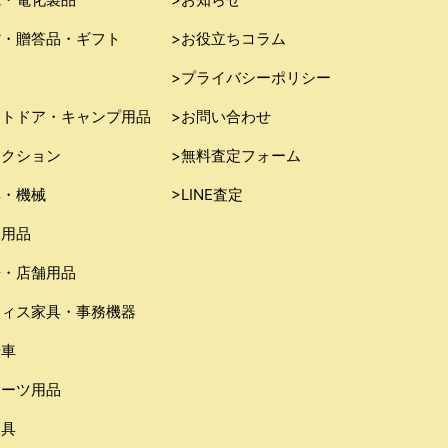
貨・贈答品・ギフト
>お役立ちコラム
器
>プライバシーポリシー
ウトドア・キャンプ用品
>お問い合わせ
レクション
>無料査定フォーム
具・機械
>LINE査定
務用品
房・店舗用品
フィス家具・事務機器
転車
ポーツ用品
り具