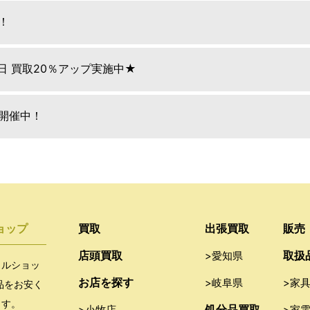
！
9日 買取20％アップ実施中★
E開催中！
ョップ
買取
出張買取
販売
店頭買取
取扱
>愛知県
クルショッ
お店を探す
>岐阜県
>家
品をお安く
ます。
処分品買取
>小牧店
>家