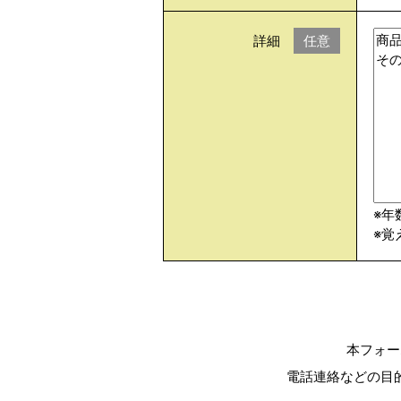
詳細
任意
※年
※覚
本フォー
電話連絡などの目