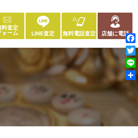
無料査定
フォーム
LINE査定
無料電話査定
店舗に電話
Face
Twitt
Line
共
有