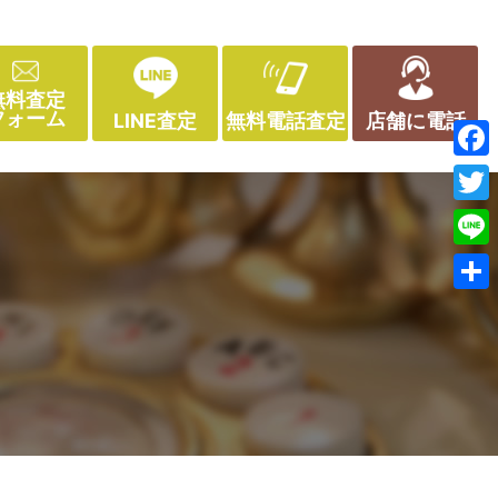
無料査定
フォーム
LINE査定
無料電話査定
店舗に電話
Face
Twitt
Line
共
有