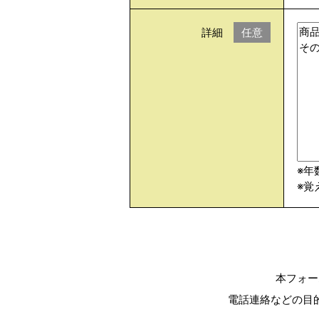
詳細
任意
※年
※覚
本フォー
電話連絡などの目