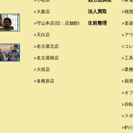
法人買取
>大森店
>雑
生前整理
>守山本店(旧：店舗館)
>楽
>天白店
>ア
>名古屋北店
>コ
>名古屋南店
>工
>大垣店
>業
>各務原店
>厨
>オ
>自
>ス
>釣