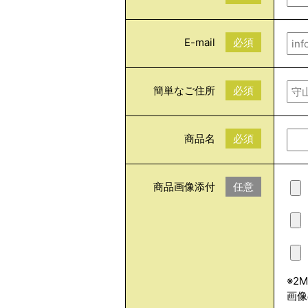
E-mail
必須
簡単なご住所
必須
商品名
必須
商品画像添付
任意
※2
画像