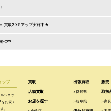
！
9日 買取20％アップ実施中★
E開催中！
ョップ
買取
出張買取
販売
店頭買取
取扱
>愛知県
クルショッ
お店を探す
>岐阜県
>家
品をお安く
ます。
処分品買取
>小牧店
>家