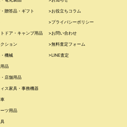
貨・贈答品・ギフト
>お役立ちコラム
器
>プライバシーポリシー
ウトドア・キャンプ用品
>お問い合わせ
レクション
>無料査定フォーム
具・機械
>LINE査定
務用品
房・店舗用品
フィス家具・事務機器
転車
ポーツ用品
り具