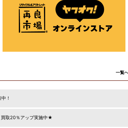
一覧
催中！
日 買取20％アップ実施中★