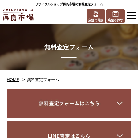
リサイクルショップ再良市場の無料査定フォーム
to
na
店舗に電話
店舗を探す
無料査定フォーム
>
HOME
無料査定フォーム