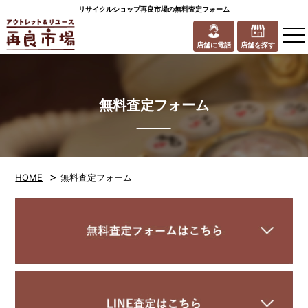
リサイクルショップ再良市場の無料査定フォーム
to
na
店舗に電話
店舗を探す
無料査定フォーム
>
HOME
無料査定フォーム