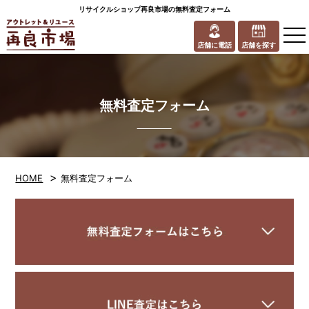
リサイクルショップ再良市場の無料査定フォーム
to
na
店舗に電話
店舗を探す
無料査定フォーム
>
HOME
無料査定フォーム