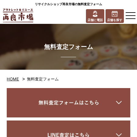
リサイクルショップ再良市場の無料査定フォーム
to
na
店舗に電話
店舗を探す
無料査定フォーム
>
HOME
無料査定フォーム