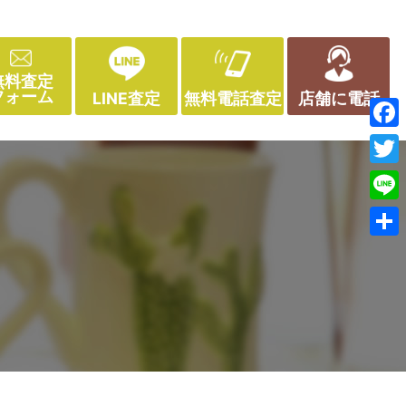
無料査定
フォーム
LINE査定
無料電話査定
店舗に電話
Face
Twitt
Line
共
有