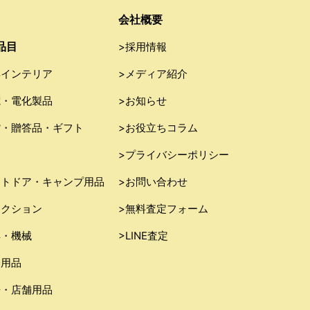
会社概要
品目
>採用情報
具インテリア
>メディア紹介
電・電化製品
>お知らせ
貨・贈答品・ギフト
>お役立ちコラム
器
>プライバシーポリシー
ウトドア・キャンプ用品
>お問い合わせ
レクション
>無料査定フォーム
具・機械
>LINE査定
務用品
房・店舗用品