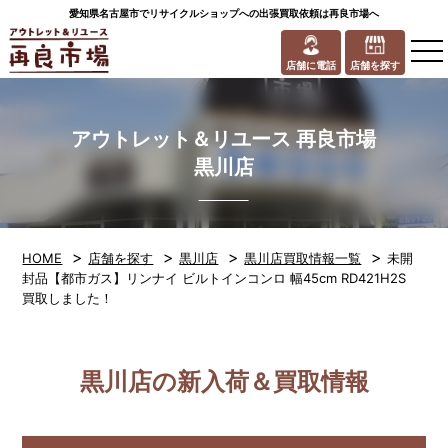
愛知県名古屋市でリサイクルショップへの出張買取依頼は再良市場へ
to
na
店舗に電話
店舗を探す
アウトレット＆リユース 再良市場
黒川店
>
>
>
>
HOME
店舗を探す
黒川店
黒川店買取情報一覧
未開
封品【都市ガス】リンナイ ビルトインコンロ 幅45cm RD421H2S
買取しました！
黒川店の新入荷＆買取情報