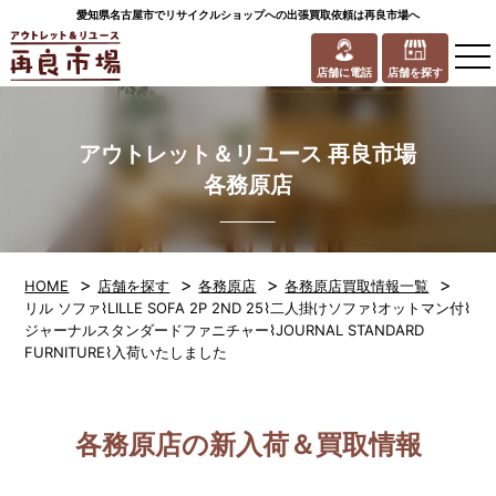
愛知県名古屋市でリサイクルショップへの出張買取依頼は再良市場へ
to
na
店舗に電話
店舗を探す
アウトレット＆リユース 再良市場
各務原店
>
>
>
>
HOME
店舗を探す
各務原店
各務原店買取情報一覧
リル ソファ⌇LILLE SOFA 2P 2ND 25⌇二人掛けソファ⌇オットマン付⌇
ジャーナルスタンダードファニチャー⌇JOURNAL STANDARD
FURNITURE⌇入荷いたしました
各務原店の新入荷＆買取情報