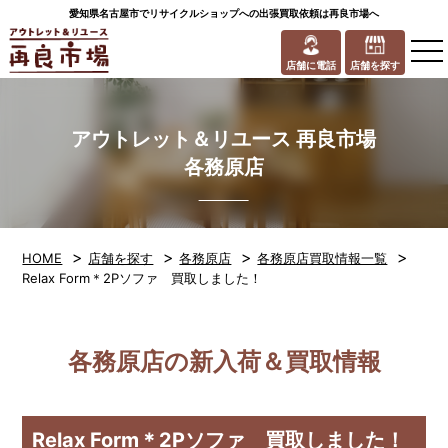
愛知県名古屋市でリサイクルショップへの出張買取依頼は再良市場へ
to
na
店舗に電話
店舗を探す
アウトレット＆リユース 再良市場
各務原店
>
>
>
>
HOME
店舗を探す
各務原店
各務原店買取情報一覧
Relax Form＊2Pソファ 買取しました！
各務原店の新入荷＆買取情報
Relax Form＊2Pソファ 買取しました！