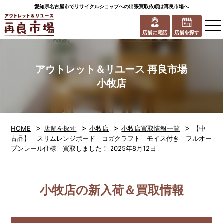
愛知県名古屋市でリサイクルショップへの出張買取依頼は再良市場へ
to
na
店舗に電話
店舗を探す
アウトレット＆リユース 再良市場
小牧店
>
>
>
>
HOME
店舗を探す
小牧店
小牧店買取情報一覧
【中
古品】 スリムレンジボード コガクラフト モイス付き フルオー
プンレール仕様 買取しました！ 2025年8月12日
小牧店の新入荷＆買取情報