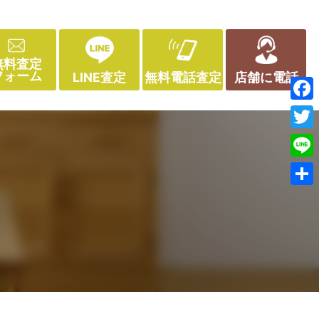
無料査定
フォーム
LINE査定
無料電話査定
店舗に電話
Face
Twitt
Line
共
有