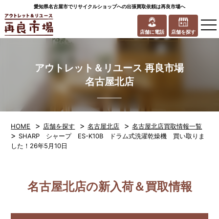
愛知県名古屋市でリサイクルショップへの出張買取依頼は再良市場へ
to
na
店舗に電話
店舗を探す
アウトレット＆リユース 再良市場
名古屋北店
>
>
>
HOME
店舗を探す
名古屋北店
名古屋北店買取情報一覧
>
SHARP シャープ ES-K10B ドラム式洗濯乾燥機 買い取りま
した！26年5月10日
名古屋北店の新入荷＆買取情報