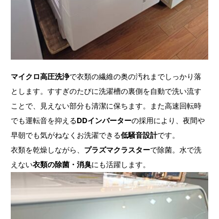
マイクロ高圧洗浄
で衣類の繊維の奥の汚れまでしっかり落
とします。すすぎのたびに洗濯槽の裏側を自動で洗い流す
ことで、見えない部分も清潔に保ちます。また高速回転時
でも運転音を抑える
DDインバーター
の採用により、夜間や
早朝でも気がねなくお洗濯できる
低騒音設計
です。
衣類を乾燥しながら、
プラズマクラスター
で除菌。水で洗
えない
衣類の除菌・消臭
にも活躍します。