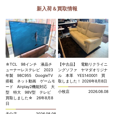
新入荷＆買取情報
☆TCL 98インチ 液晶チ
【中古品】 電動リクライニ
ューナーレステレビ 2023
ングソファ ヤマダオリジナ
年製 98C955 GoogleTV
ル 本革 YES140001 買
搭載 ネット動画 ゲームモ
取しました！ 2026年8月8日
ード Airplay2機能対応 大
小牧店
2026.08.08
型 特大 98V型 テレビ
買取しました☆ 26年8月8
日
天白店
2026.08.08