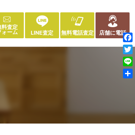
無料査定
フォーム
LINE査定
無料電話査定
店舗に電話
Face
Twitt
Line
共
有