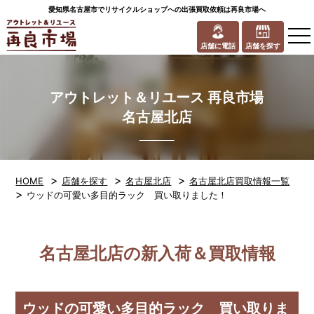
愛知県名古屋市でリサイクルショップへの出張買取依頼は再良市場へ
to
na
店舗に電話
店舗を探す
アウトレット＆リユース 再良市場
名古屋北店
>
>
>
HOME
店舗を探す
名古屋北店
名古屋北店買取情報一覧
>
ウッドの可愛い多目的ラック 買い取りました！
名古屋北店の新入荷＆買取情報
ウッドの可愛い多目的ラック 買い取りま