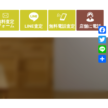
無料査定
フォーム
LINE査定
無料電話査定
店舗に電話
Face
Twitt
Line
共
有