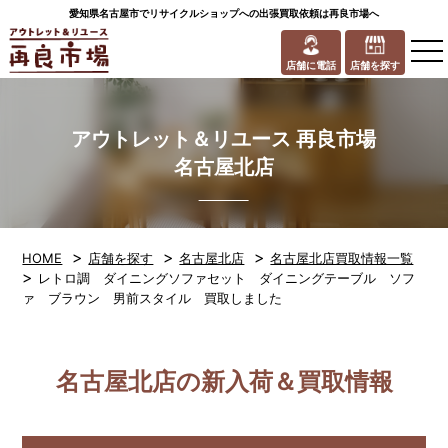
愛知県名古屋市でリサイクルショップへの出張買取依頼は再良市場へ
to
na
店舗に電話
店舗を探す
アウトレット＆リユース 再良市場
名古屋北店
>
>
>
HOME
店舗を探す
名古屋北店
名古屋北店買取情報一覧
>
レトロ調 ダイニングソファセット ダイニングテーブル ソフ
ァ ブラウン 男前スタイル 買取しました
名古屋北店の新入荷＆買取情報