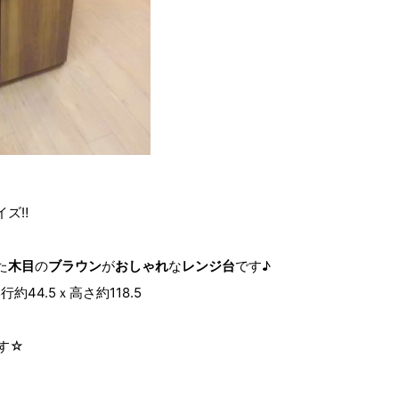
イズ‼
た
木目
の
ブラウン
が
おしゃれ
な
レンジ台
です♪
約44.5ｘ高さ約118.5
す☆