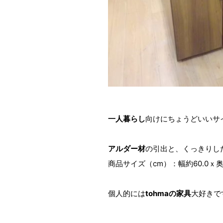
一人暮らし
向けにちょうどいいサ
アルダー材
の引出と、くっきりし
商品サイズ（cm）：幅約60.0ｘ奥行
個人的には
tohmaの家具
大好きで