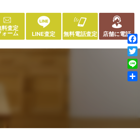
無料査定
フォーム
LINE査定
無料電話査定
店舗に電話
Face
Twitt
Line
共
有