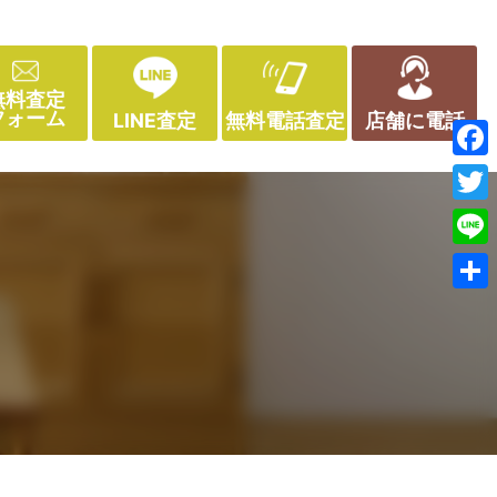
無料査定
フォーム
LINE査定
無料電話査定
店舗に電話
Face
Twitt
Line
共
有