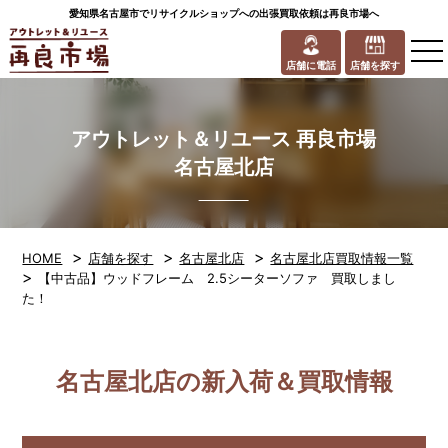
愛知県名古屋市でリサイクルショップへの出張買取依頼は再良市場へ
to
na
店舗に電話
店舗を探す
アウトレット＆リユース 再良市場
名古屋北店
>
>
>
HOME
店舗を探す
名古屋北店
名古屋北店買取情報一覧
>
【中古品】ウッドフレーム 2.5シーターソファ 買取しまし
た！
名古屋北店の新入荷＆買取情報