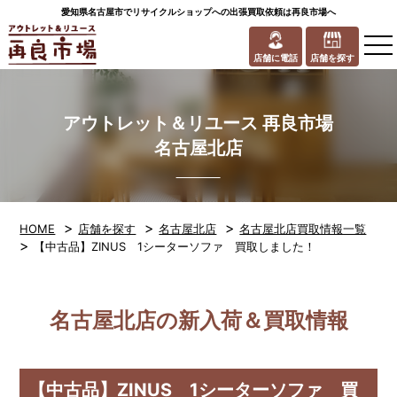
愛知県名古屋市でリサイクルショップへの出張買取依頼は再良市場へ
to
na
店舗に電話
店舗を探す
アウトレット＆リユース 再良市場
名古屋北店
>
>
>
HOME
店舗を探す
名古屋北店
名古屋北店買取情報一覧
>
【中古品】ZINUS 1シーターソファ 買取しました！
名古屋北店の新入荷＆買取情報
【中古品】ZINUS 1シーターソファ 買