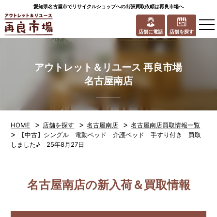
愛知県名古屋市でリサイクルショップへの出張買取依頼は再良市場へ
to
na
店舗に電話
店舗を探す
アウトレット＆リユース 再良市場
名古屋南店
>
>
>
HOME
店舗を探す
名古屋南店
名古屋南店買取情報一覧
>
【中古】シングル 電動ベッド 介護ベッド 手すり付き 買取
しました♪ 25年8月27日
名古屋南店の新入荷＆買取情報