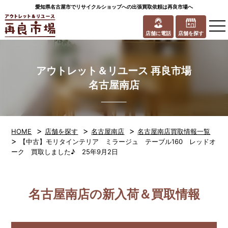
愛知県名古屋市でリサイクルショップへの出張買取依頼は再良市場へ
to
na
店舗に電話
店舗を探す
アウトレット＆リユース 再良市場
名古屋南店
>
>
>
HOME
店舗を探す
名古屋南店
名古屋南店買取情報一覧
>
【中古】モリタインテリア ミラージュ テーブル160 レッドオ
ーク 買取しました♪ 25年9月2日
名古屋南店の新入荷＆買取情報