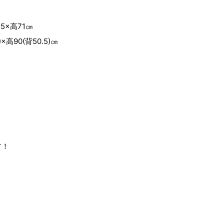
5×高71㎝
×高90(背50.5)㎝
す！