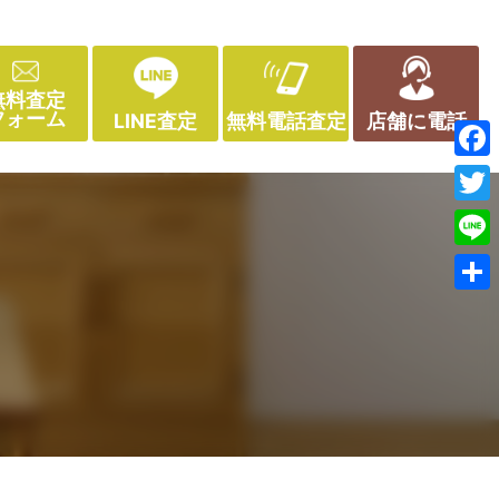
無料査定
フォーム
LINE査定
無料電話査定
店舗に電話
Face
Twitt
Line
共
有