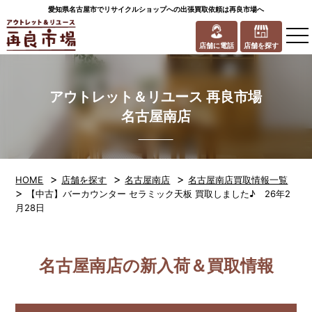
愛知県名古屋市でリサイクルショップへの出張買取依頼は再良市場へ
to
na
店舗に電話
店舗を探す
アウトレット＆リユース 再良市場
名古屋南店
>
>
>
HOME
店舗を探す
名古屋南店
名古屋南店買取情報一覧
>
【中古】バーカウンター セラミック天板 買取しました♪ 26年2
月28日
名古屋南店の新入荷＆買取情報