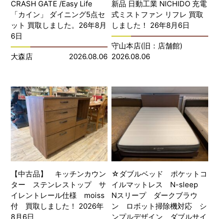
CRASH GATE /Easy Life
新品 日動工業 NICHIDO 充電
「カイン」 ダイニング5点セ
式ミストファン リフレ 買取
ット 買取しました。26年8月
しました！ 26年8月6日
6日
守山本店(旧：店舗館)
大森店
2026.08.06
2026.08.06
【中古品】 キッチンカウン
☆ダブルベッド ポケットコ
ター ステンレストップ サ
イルマットレス N-sleep
イレントレール仕様 moiss
Nスリープ ダークブラウ
付 買取しました！ 2026年
ン ロボット掃除機対応 シ
8月6日
ンプルデザイン ダブルサイ