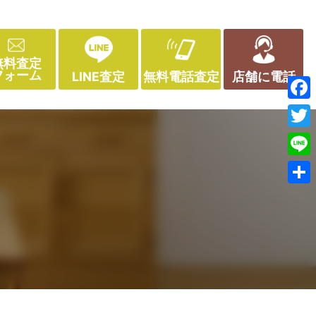
無料査定
フォーム
LINE査定
無料電話査定
店舗に電話
Face
Twitt
Line
共
有