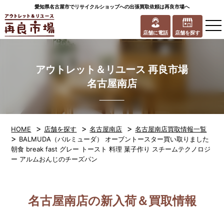
愛知県名古屋市でリサイクルショップへの出張買取依頼は再良市場へ
to
na
店舗に電話
店舗を探す
アウトレット＆リユース 再良市場
名古屋南店
>
>
>
HOME
店舗を探す
名古屋南店
名古屋南店買取情報一覧
>
BALMUDA（バルミューダ） オーブントースター買い取りました
朝食 break fast グレー トースト 料理 菓子作り スチームテクノロジ
ー アルムおんじのチーズパン
名古屋南店の新入荷＆買取情報