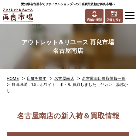
愛知県名古屋市でリサイクルショップへの出張買取依頼は再良市場へ
to
na
店舗に電話
店舗を探す
アウトレット＆リユース 再良市場
名古屋南店
>
>
>
HOME
店舗を探す
名古屋南店
名古屋南店買取情報一覧
>
野田琺瑯 1.5L ホワイト ポトル 買取しました ヤカン 湯沸か
し
名古屋南店の新入荷＆買取情報