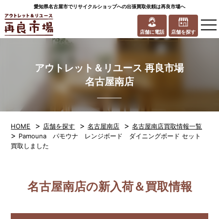
愛知県名古屋市でリサイクルショップへの出張買取依頼は再良市場へ
to
na
店舗に電話
店舗を探す
アウトレット＆リユース 再良市場
名古屋南店
>
>
>
HOME
店舗を探す
名古屋南店
名古屋南店買取情報一覧
>
Pamouna パモウナ レンジボード ダイニングボード セット
買取しました
名古屋南店の新入荷＆買取情報