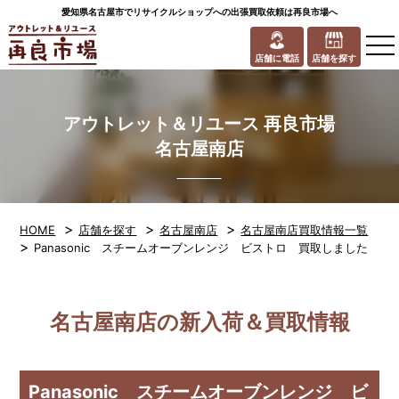
愛知県名古屋市でリサイクルショップへの出張買取依頼は再良市場へ
to
na
店舗に電話
店舗を探す
アウトレット＆リユース 再良市場
名古屋南店
>
>
>
HOME
店舗を探す
名古屋南店
名古屋南店買取情報一覧
>
Panasonic スチームオーブンレンジ ビストロ 買取しました
名古屋南店の新入荷＆買取情報
Panasonic スチームオーブンレンジ ビ