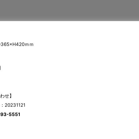
365×H420ｍｍ
円
わせ】
0231121
693-5551