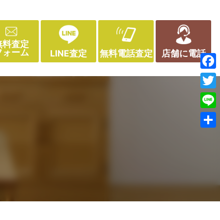
無料査定
フォーム
LINE査定
無料電話査定
店舗に電話
Face
Twitt
Line
共
有