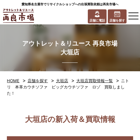
愛知県名古屋市でリサイクルショップへの出張買取依頼は再良市場へ
to
na
店舗に電話
店舗を探す
アウトレット＆リユース 再良市場
大垣店
>
>
>
>
HOME
店舗を探す
大垣店
大垣店買取情報一覧
ニト
リ 本革カウチソファ ビッグカウチソファ ロゾ 買取しまし
た！
大垣店の新入荷＆買取情報