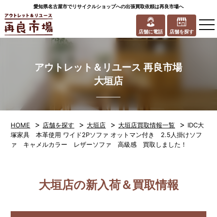
愛知県名古屋市でリサイクルショップへの出張買取依頼は再良市場へ
to
na
店舗に電話
店舗を探す
アウトレット＆リユース 再良市場
大垣店
>
>
>
>
HOME
店舗を探す
大垣店
大垣店買取情報一覧
IDC大
塚家具 本革使用 ワイド2Pソファ オットマン付き 2.5人掛けソフ
ァ キャメルカラー レザーソファ 高級感 買取しました！
大垣店の新入荷＆買取情報