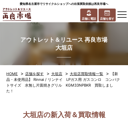
愛知県名古屋市でリサイクルショップへの出張買取依頼は再良市場へ
to
na
店舗に電話
店舗を探す
アウトレット＆リユース 再良市場
大垣店
>
>
>
>
HOME
店舗を探す
大垣店
大垣店買取情報一覧
【新
品・未使用品】 Rinnai / リンナイ LPガス用 ガスコンロ コンパク
トサイズ 水無し片面焼きグリル KGM33NPBKR 買取しまし
た！
大垣店の新入荷＆買取情報