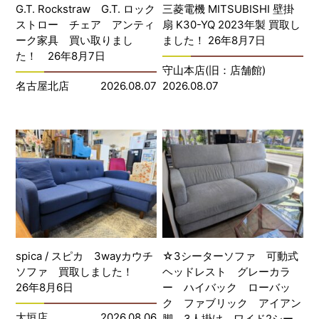
G.T. Rockstraw G.T. ロック
三菱電機 MITSUBISHI 壁掛
ストロー チェア アンティ
扇 K30-YQ 2023年製 買取し
ーク家具 買い取りまし
ました！ 26年8月7日
た！ 26年8月7日
守山本店(旧：店舗館)
名古屋北店
2026.08.07
2026.08.07
spica / スピカ 3wayカウチ
☆3シーターソファ 可動式
ソファ 買取しました！
ヘッドレスト グレーカラ
26年8月6日
ー ハイバック ローバッ
ク ファブリック アイアン
大垣店
2026.08.06
脚 3人掛け ワイド2シー