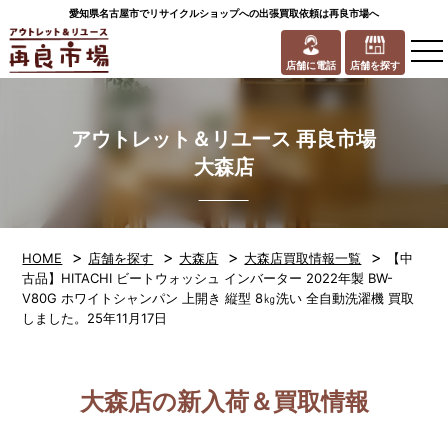
愛知県名古屋市でリサイクルショップへの出張買取依頼は再良市場へ
to
na
店舗に電話
店舗を探す
アウトレット＆リユース 再良市場
大森店
>
>
>
>
HOME
店舗を探す
大森店
大森店買取情報一覧
【中
古品】HITACHI ビートウォッシュ インバーター 2022年製 BW-
V80G ホワイトシャンパン 上開き 縦型 8㎏洗い 全自動洗濯機 買取
しました。25年11月17日
大森店の新入荷＆買取情報