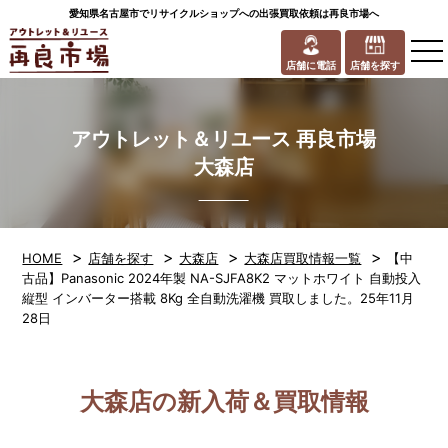
愛知県名古屋市でリサイクルショップへの出張買取依頼は再良市場へ
to
na
店舗に電話
店舗を探す
アウトレット＆リユース 再良市場
大森店
>
>
>
>
HOME
店舗を探す
大森店
大森店買取情報一覧
【中
古品】Panasonic 2024年製 NA-SJFA8K2 マットホワイト 自動投入
縦型 インバーター搭載 8Kg 全自動洗濯機 買取しました。25年11月
28日
大森店の新入荷＆買取情報